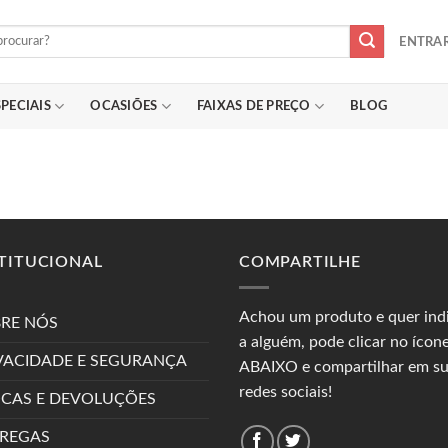
ENTRAR
PECIAIS
OCASIÕES
FAIXAS DE PREÇO
BLOG
TITUCIONAL
COMPARTILHE
Achou um produto e quer ind
RE NÓS
a alguém, pode clicar no ícon
VACIDADE E SEGURANÇA
ABAIXO e compartilhar em s
redes sociais!
CAS E DEVOLUÇÕES
REGAS