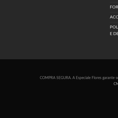
FOR
AC
POL
E D
COMPRA SEGURA. A Especiale Flores garante segu
CN