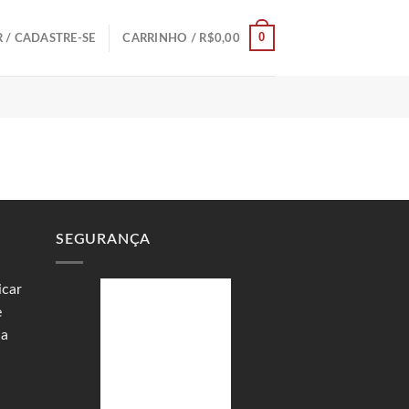
0
 / CADASTRE-SE
CARRINHO /
R$
0,00
SEGURANÇA
icar
e
ua