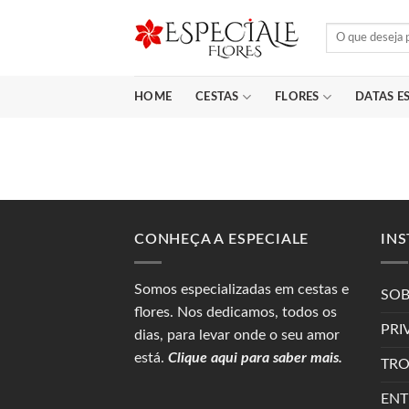
Skip
Pesquisar
to
por:
content
HOME
CESTAS
FLORES
DATAS ES
CONHEÇA A ESPECIALE
INS
Somos especializadas em
cestas
e
SOB
flores. Nos dedicamos, todos os
PRI
dias, para levar onde o seu amor
está.
Clique aqui para saber mais.
TRO
ENT