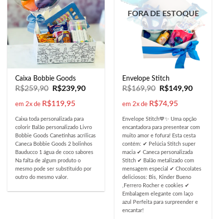
FORA DE ESTOQUE
Caixa Bobbie Goods
Envelope Stitch
R$
259,90
R$
239,90
R$
169,90
R$
149,90
R$
119,95
R$
74,95
em 2x de
em 2x de
Caixa toda personalizada para
Envelope Stitch💙✨ Uma opção
colorir Balão personalizado Livro
encantadora para presentear com
Bobbie Goods Canetinhas acrílicas
muito amor e fofura! Esta cesta
Caneca Bobbie Goods 2 bolinhos
contém: ✔ Pelúcia Stitch super
Bauducco 1 água de coco sabores
macia ✔ Caneca personalizada
Na falta de algum produto o
Stitch ✔ Balão metalizado com
mesmo pode ser substituído por
mensagem especial ✔ Chocolates
outro do mesmo valor.
deliciosos: Bis, Kinder Bueno
,Ferrero Rocher e cookies ✔
Embalagem elegante com laço
azul Perfeita para surpreender e
encantar!