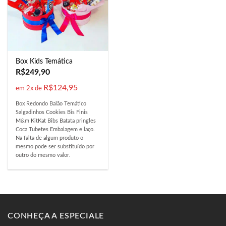
Box Kids Temática
R$
249,90
R$
124,95
em 2x de
Box Redondo Balão Temático
Salgadinhos Cookies Bis Finis
M&m KitKat Bibs Batata pringles
Coca Tubetes Embalagem e laço.
Na falta de algum produto o
mesmo pode ser substituído por
outro do mesmo valor.
CONHEÇA A ESPECIALE