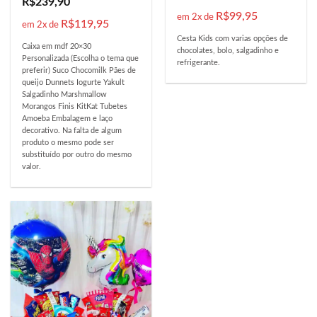
R$
239,90
R$
99,95
em 2x de
R$
119,95
em 2x de
Cesta Kids com varias opções de
Caixa em mdf 20×30
chocolates, bolo, salgadinho e
Personalizada (Escolha o tema que
refrigerante.
preferir) Suco Chocomilk Pães de
queijo Dunnets Iogurte Yakult
Salgadinho Marshmallow
Morangos Finis KitKat Tubetes
Amoeba Embalagem e laço
decorativo. Na falta de algum
produto o mesmo pode ser
substituído por outro do mesmo
valor.