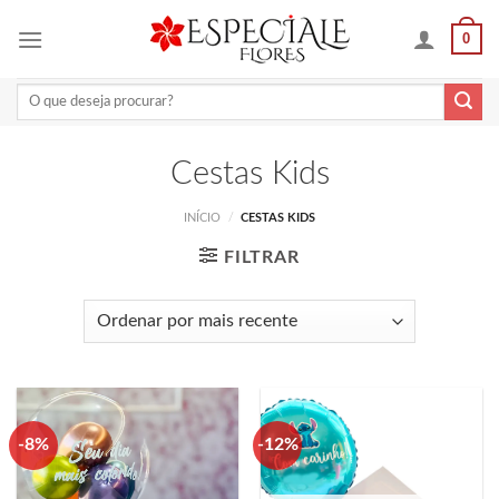
Skip
0
to
content
Pesquisar
por:
Cestas Kids
INÍCIO
/
CESTAS KIDS
FILTRAR
-8%
-12%