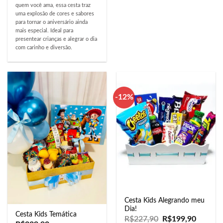
quem você ama, essa cesta traz
uma explosão de cores e sabores
para tornar o aniversário ainda
mais especial. Ideal para
presentear crianças e alegrar o dia
com carinho e diversão.
-12%
Cesta Kids Alegrando meu
Dia!
Cesta Kids Temática
R$
227,90
R$
199,90