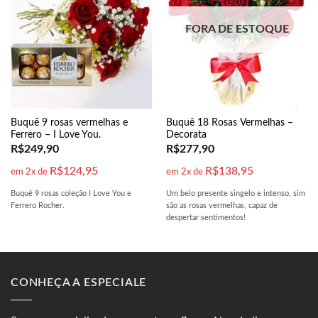
FORA DE ESTOQUE
Buquê 9 rosas vermelhas e
Buquê 18 Rosas Vermelhas –
Ferrero – I Love You.
Decorata
R$
249,90
R$
277,90
R$
124,95
R$
138,95
em 2x de
em 2x de
Buquê 9 rosas coleção I Love You e
Um belo presente singelo e intenso, sim
Ferrero Rocher.
são as rosas vermelhas, capaz de
despertar sentimentos!
CONHEÇA A ESPECIALE