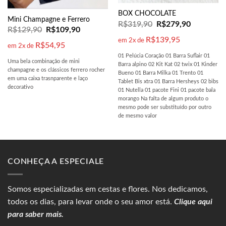
BOX CHOCOLATE
Mini Champagne e Ferrero
R$
319,90
R$
279,90
R$
129,90
R$
109,90
R$
139,95
em 2x de
R$
54,95
em 2x de
01 Pelúcia Coração 01 Barra Suflair 01
Uma bela combinação de mini
Barra alpino 02 Kit Kat 02 twix 01 Kinder
champagne e os clássicos ferrero rocher
Bueno 01 Barra Milka 01 Trento 01
em uma caixa trasnparente e laço
Tablet Bis xtra 01 Barra Hersheys 02 bibs
decorativo
01 Nutella 01 pacote Fini 01 pacote bala
morango Na falta de algum produto o
mesmo pode ser substituído por outro
de mesmo valor
CONHEÇA A ESPECIALE
Somos especializadas em
cestas
e flores. Nos dedicamos,
todos os dias, para levar onde o seu amor está.
Clique aqui
para saber mais.