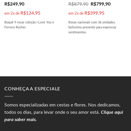
R$
249,90
R$
879,90
R$
799,90
R$
124,95
R$
399,95
em 2x de
em 2x de
Buquê 9 rosas coleção I Love You e
Rosas nacionais com 36 unidades,
Ferrero Rocher.
belíssimo presente para expressar
sentimentos.
CONHEÇA A ESPECIALE
Somos especializadas em
cestas
e flores. Nos dedicamos,
todos os dias, para levar onde o seu amor está.
Clique aqui
para saber mais.