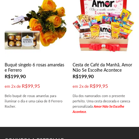
Buquê singelo 6 rosas amarelas
Cesta de Café da Manhã, Amor
e Ferrero
Não Se Escolhe Acontece
R$
199,90
R$
199,90
R$
99,95
R$
99,95
em 2x de
em 2x de
Belo buquê de rosas amarelas para
Dia dos namorados com o presente
iluminar o dia e uma caixa de 8 Ferrero
perfeito. Uma cesta decorada e caneca
Rocher.
personalizada
Amor Não Se Escolhe
Acontece
.