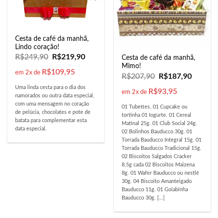
Cesta de café da manhã,
Lindo coração!
R$
249,90
R$
219,90
Cesta de café da manhã,
Mimo!
R$
109,95
em 2x de
R$
207,90
R$
187,90
Uma linda cesta para o dia dos
R$
93,95
em 2x de
namorados ou outra data especial,
com uma mensagem no coração
01 Tubettes. 01 Cupcake ou
de pelúcia, chocolates e pote de
tortinha 01 Iogurte. 01 Cereal
batata para complementar esta
Matinal 25g. 01 Club Social 24g.
data especial.
02 Bolinhos Bauducco 30g. 01
Torrada Bauducco Integral 15g. 01
Torrada Bauducco Tradicional 15g.
02 Biscoitos Salgados Cracker
8,5g cada 02 Biscoitos Maizena
8g. 01 Wafer Bauducco ou nestlé
30g. 04 Biscoito Amanteigado
Bauducco 11g. 01 Goiabinha
Bauducco 30g. [...]