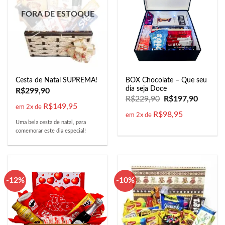
FORA DE ESTOQUE
BOX Chocolate – Que seu
Cesta de Natal SUPREMA!
dia seja Doce
R$
299,90
R$
229,90
R$
197,90
R$
149,95
em 2x de
R$
98,95
em 2x de
Uma bela cesta de natal, para
comemorar este dia especial!
-12%
-10%