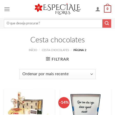
Skip
0
to
content
Pesquisar
por:
Cesta chocolates
INÍCIO
/
CESTA CHOCOLATES
/
PÁGINA 2
FILTRAR
-14%